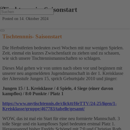
Tischtennnis- Saisonstart
Posted on
14. Oktober 2024
Tischtennnis- Saisonstart
Die Herbstferien bedeuten zwei Wochen mit nur wenigen Spielen.
Zeit, einmal ein kurzes Zwischenfazit zu ziehen und zu schauen,
wie sich unsere Tischtennismannschaften so schlagen.
Dieses Mal gehen wir von unten nach oben vor und beginnen mit
unserer neu angemeldeten Jugendmannschaft in der 1. Kreisklasse
der Altersstufe Jungen 15, sprich Geburtsjahr 2010 und jünger:
Jungen 15 / 1. Kreisklasse / 4 Spiele, 4 Siege (einer davon
kampflos) / 8:0 Punkte / Platz 1
https://www.mytischtennis.de/clicktt/HeTTV/24-25/ligen/1-
Kreisklasse/gruppe/467783/tabelle/gesamt/
WOW, das ist mal ein Start für eine neu formierte Mannschaft. 3
tolle Siege und ein kampfloses Spiel bedeuten erstmal Platz 1.
Herausragend bisher Freddy Schömel mit 7:0 und Christian Roth