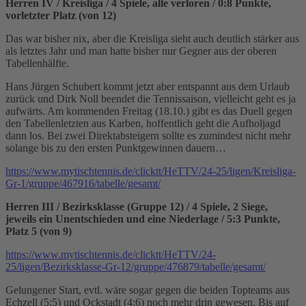
Herren IV / Kreisliga / 4 Spiele, alle verloren / 0:8 Punkte,
vorletzter Platz (von 12)
Das war bisher nix, aber die Kreisliga sieht auch deutlich stärker aus
als letztes Jahr und man hatte bisher nur Gegner aus der oberen
Tabellenhälfte.
Hans Jürgen Schubert kommt jetzt aber entspannt aus dem Urlaub
zurück und Dirk Noll beendet die Tennissaison, vielleicht geht es ja
aufwärts. Am kommenden Freitag (18.10.) gibt es das Duell gegen
den Tabellenletzten aus Karben, hoffentlich geht die Aufholjagd
dann los. Bei zwei Direktabsteigern sollte es zumindest nicht mehr
solange bis zu den ersten Punktgewinnen dauern…
https://www.mytischtennis.de/clicktt/HeTTV/24-25/ligen/Kreisliga-
Gr-1/gruppe/467916/tabelle/gesamt/
Herren III / Bezirksklasse (Gruppe 12) / 4 Spiele, 2 Siege,
jeweils ein Unentschieden und eine Niederlage / 5:3 Punkte,
Platz 5 (von 9)
https://www.mytischtennis.de/clicktt/HeTTV/24-
25/ligen/Bezirksklasse-Gr-12/gruppe/476879/tabelle/gesamt/
Gelungener Start, evtl. wäre sogar gegen die beiden Topteams aus
Echzell (5:5) und Ockstadt (4:6) noch mehr drin gewesen. Bis auf