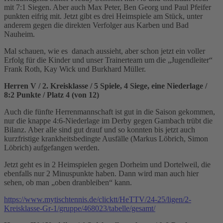
mit 7:1 Siegen. Aber auch Max Peter, Ben Georg und Paul Pfeifer
punkten eifrig mit. Jetzt gibt es drei Heimspiele am Stück, unter
anderem gegen die direkten Verfolger aus Karben und Bad
Nauheim.
Mal schauen, wie es danach aussieht, aber schon jetzt ein voller
Erfolg für die Kinder und unser Trainerteam um die „Jugendleiter“
Frank Roth, Kay Wick und Burkhard Müller.
Herren V / 2. Kreisklasse / 5 Spiele, 4 Siege, eine Niederlage /
8:2 Punkte / Platz 4 (von 12)
Auch die fünfte Herrenmannschaft ist gut in die Saison gekommen,
nur die knappe 4:6-Niederlage im Derby gegen Gambach trübt die
Bilanz. Aber alle sind gut drauf und so konnten bis jetzt auch
kurzfristige krankheitsbedingte Ausfälle (Markus Löbrich, Simon
Löbrich) aufgefangen werden.
Jetzt geht es in 2 Heimspielen gegen Dorheim und Dortelweil, die
ebenfalls nur 2 Minuspunkte haben. Dann wird man auch hier
sehen, ob man „oben dranbleiben“ kann.
https://www.mytischtennis.de/clicktt/HeTTV/24-25/ligen/2-
Kreisklasse-Gr-1/gruppe/468023/tabelle/gesamt/