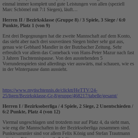
einmal immer komplett und gute Leistungen von allen (speziell
Marc Schömel mit 7:1 Siegen), läuft…
Herren II / Bezirksklasse (Gruppe 8) / 3 Spiele, 3 Siege / 6:0
Punkte, Platz 1 (von 9)
Erst drei Begegnungen hat die zweite Mannschaft auf dem Konto,
das sieht aber nach drei souveränen Siegen bisher sehr gut aus,
genau wie Gebhard Mandler in der Butzbacher Zeitung. Sehr
erfreulich vor allem das Comeback von Hans-Peter Mazur nach fast
3 Jahren Tischtennispause. Von den ausstehenden 5
Vorrundenspielen sind allerdings vier auswärts, mal schauen, wie es
in der Winterpause dann aussieht.
https://www.mytischtennis.de/clicktt/HeTTV/24-
25/ligen/Bezirksklasse-Gr-8/gruppe/468217/tabelle/gesamt/
Herren I / Bezirksoberliga / 4 Spiele, 2 Siege, 2 Unentschieden /
6:2 Punkte, Platz 4 (von 12)
Viermal ungeschlagen und trotzdem nur auf Platz 4, da sieht man,
wie eng die Mannschaften in der Bezirksoberliga zusammen sind.
Punktesammler sind vor allem Felix König und Stefan Trautmann