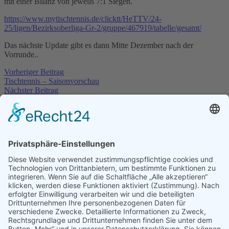
mit einer Bilanz von jeweils 7:1 Siegen.
https://www.mytischtennis.de/clicktt/HeTTV/24-
25/ligen/Bezirksoberliga-Gr-2/gruppe/467919/tabelle/gesamt/
Das nächste Update gibt es dann Mitte Dezember nach der
Vorrunde..
Vorheriger Beitrag
Tischtennis – Saisonvorschau
Nächster Beitrag
Tischtennis-Vorrundenbilanz
Neueste Beiträge
SG Hoch-Weisel/Ostheim siegt im Elfmeterschießen
29. Juli
2026
Renovierung Dartraum 05/2026
9. Juni 2026
Die Luft ist raus : Aufstiegstraum geplatzt
9. Juni 2026
Saisonabschlussfeier der Fussballer
1. Juni 2026
Rockabend im Dorfpark Ostheim am 13. Juni
1. Juni 2026
Kategorien