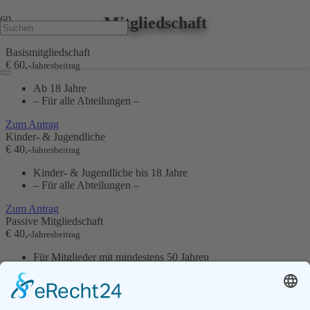
Mitgliedschaft
Basismitgliedschaft
€ 60,-
Jahresbeitrag
Ab 18 Jahre
– Für alle Abteilungen –
Zum Antrag
Kinder- & Jugendliche
€ 40,-
Jahresbeitrag
Kinder- & Jugendliche bis 18 Jahre
– Für alle Abteilungen –
Zum Antrag
Passive Mitgliedschaft
€ 40,-
Jahresbeitrag
Für Mitglieder mit mindestens 50 Jahren
Vereinszugehörigkeit.
© 2025 | TSV Ostheim 1908 e.V.