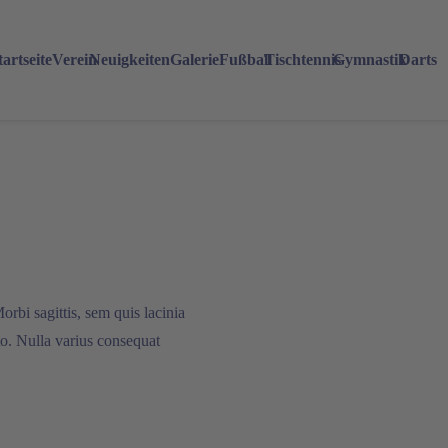
tartseite
Verein
Neuigkeiten
Galerie
Fußball
Tischtennis
Gymnastik
Darts
orbi sagittis, sem quis lacinia
to. Nulla varius consequat