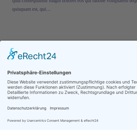
quia consequuntur magni dolores eos qui ratione voluptatem seq
quisquam est, qui…
Project Example 3 – Yellow
vor 12 Jahren
Project Details Nemo enim ipsam voluptatem quia voluptas sit aspe
quia consequuntur magni dolores eos qui ratione voluptatem seq
quisquam est, qui…
© 2025 |