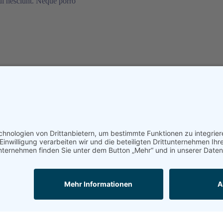
ui nesciunt. Neque porro
rnatur aut odit aut fugit, sed
ui nesciunt. Neque porro
 TSV Ostheim 1908 e.V.
Datenschutz
Impressum