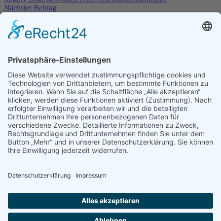
Nächster Beitrag
Tischtennis – Zwischenfazit Rückrunde
Neueste Beiträge
SG Hoch-Weisel/Ostheim siegt im Elfmeterschießen
29. Juli
2026
Renovierung Dartraum 05/2026
9. Juni 2026
Die Luft ist raus : Aufstiegstraum geplatzt
9. Juni 2026
Saisonabschlussfeier der Fussballer
1. Juni 2026
Rockabend im Dorfpark Ostheim am 13. Juni
1. Juni 2026
Kategorien
Allgemein
(28)
Fußball
(23)
Tischtennis
(15)
Darts
(64)
© 2025 | TSV Ostheim 1908 e.V.
Datenschutz