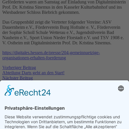
Geförderten waren am Samstag auf Einladung von Digitalministerin
Prof. Dr. Kristina Sinemus in den Kasseler Kulturbahnhof und ins
Wiesbadener Schloss Biebrich gekommen.
Das Gruppenbild zeigt die Vertreter folgender Vereine: ASV
Dauernheim e.V., Förderverein Burg Hofraite e. V., Förderverein
der Sophie Scholl Schule Wetterau e.V., Jugendstilverein Bad
Nauheim e.V., Sport Union Nieder Florstadt e.V. und TSV 1908 e.
V. Ostheim mit Digitalministerin Prof. Dr. Kristina Sinemus.
https://digitales.hessen.de/presse/204-gemeinnuetzige-
organisationen-erhalten-foerderung
Vorheriger Beitrag
Abteilung Darts geht an den Start!
Nächster Beitrag
Hauptversammlung TSV Ostheim vom 21.4.2023
Neueste Beiträge
SG Hoch-Weisel/Ostheim siegt im Elfmeterschießen
29. Juli
2026
Renovierung Dartraum 05/2026
9. Juni 2026
Die Luft ist raus : Aufstiegstraum geplatzt
9. Juni 2026
Saisonabschlussfeier der Fussballer
1. Juni 2026