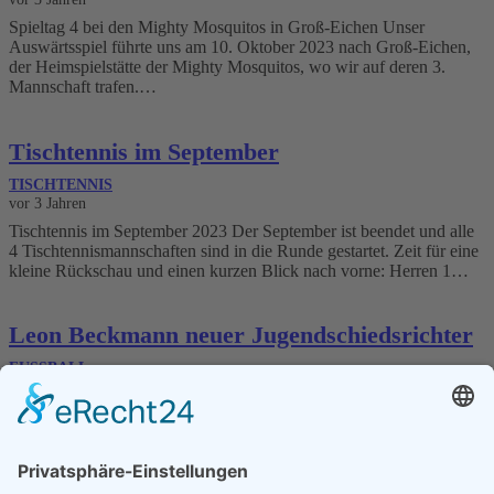
Spieltag 4 bei den Mighty Mosquitos in Groß-Eichen Unser
Auswärtsspiel führte uns am 10. Oktober 2023 nach Groß-Eichen,
der Heimspielstätte der Mighty Mosquitos, wo wir auf deren 3.
Mannschaft trafen.…
Tischtennis im September
TISCHTENNIS
vor 3 Jahren
Tischtennis im September 2023 Der September ist beendet und alle
4 Tischtennismannschaften sind in die Runde gestartet. Zeit für eine
kleine Rückschau und einen kurzen Blick nach vorne: Herren 1…
Leon Beckmann neuer Jugendschiedsrichter
FUSSBALL
vor 3 Jahren
Leon Beckmann neuer Jugendschiedsrichter Unser aktiver C-
Jugendspieler Leon Beckmann hat erfolgreich den
Schiedsrichterlehrgang absolviert und ist jetzt offizieller
Schiedsrichter für den TSV Ostheim. Der Vorstand gratuliert Leon
sehr herzlich zur…